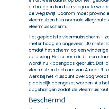
en dit weerkaatst op bomen, gebouwe
en bruggen kan hun vliegroute word
de weg kwijt. Daarom moet provincie
vleermuizen hun normale vliegroute k
vleermuisscherm.
Het geplaatste vleermuisscherm - zo
meter hoog en ongeveer 100 meter la
omdat het scherm op een winderige lo
oplossing. Het scherm is bij een s
wordt nu kippengaas gebruikt. Dat la
vleermuizen toch om van A naar B t
werk bij het kruispunt overdag word
plaatselijk opengezet worden. Als he
opgehangen zodat de vleermuisroute
Beschermd