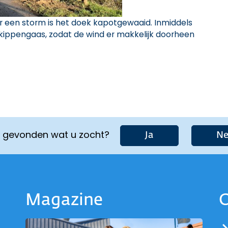
 een storm is het doek kapotgewaaid. Inmiddels
ippengaas, zodat de wind er makkelijk doorheen
u gevonden wat u zocht?
Ja
Ne
Magazine
O