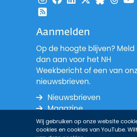
Ga naar de pagina
Ga naar de pag
Ga naar de p
Ga naar d
Ga 
Ga naa
Ga naar de RSS-fe
Aanmelden
Op de hoogte blijven? Meld
dan aan voor het NH
Weekbericht of een van on
nieuwsbrieven.
Nieuwsbrieven
Magazine
Wij gebruiken op onze website cookie
cookies en cookies van YouTube. Wil