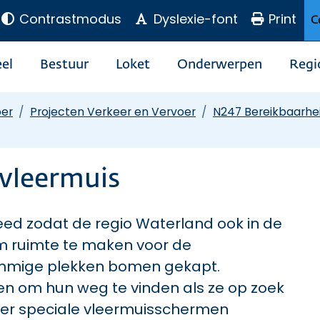
Contrastmodus
Dyslexie-font
Print
C
el
Bestuur
Loket
Onderwerpen
Regi
oer
Projecten Verkeer en Vervoer
N247 Bereikbaarhe
 vleermuis
eed zodat de regio Waterland ook in de
m ruimte te maken voor de
mige plekken bomen gekapt.
n om hun weg te vinden als ze op zoek
 er speciale vleermuisschermen