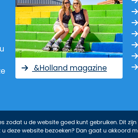
 van provincie Noord-Holland
ina van provincie Noord-Holl
agina van provincie Noord-Ho
e pagina van provincie Noord
naar de pagina van provincie
Ga naar de pagina van provin
r de pagina van provincie No
ed met nieuwsberichten van p
 u
&Holland magazine
ze
s zodat u de website goed kunt gebruiken. Dit zijn
t u deze website bezoeken? Dan gaat u akkoord m