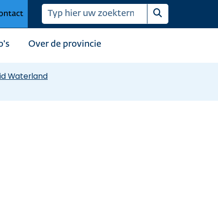
ontact
Zoeken
o's
Over de provincie
id Waterland