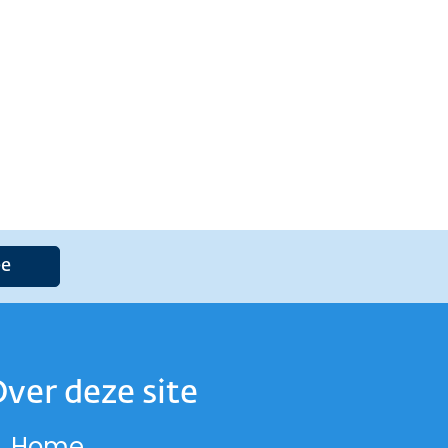
e
ver deze site
Home