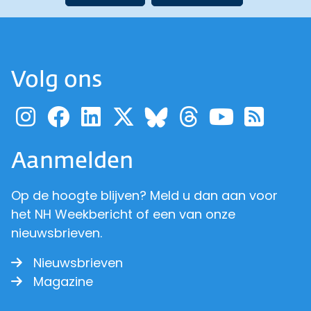
Volg ons
Ga naar de pagina van pr
Ga naar de pagina van
Ga naar de pagina 
Ga naar de pagi
Ga naar d
Ga naa
Ga 
Ga naar de p
Aanmelden
Op de hoogte blijven? Meld u dan aan voor
het NH Weekbericht of een van onze
nieuwsbrieven.
Nieuwsbrieven
Magazine