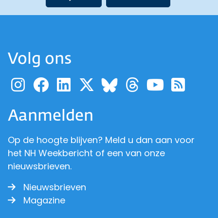
Volg ons
Ga naar de pagina van pr
Ga naar de pagina van
Ga naar de pagina 
Ga naar de pagi
Ga naar d
Ga naa
Ga 
Ga naar de p
Aanmelden
Op de hoogte blijven? Meld u dan aan voor
het NH Weekbericht of een van onze
nieuwsbrieven.
Nieuwsbrieven
Magazine