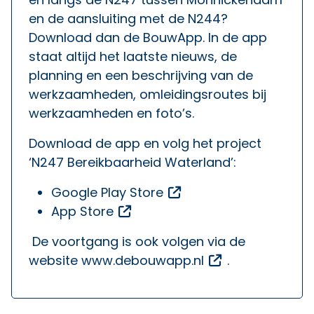
en de aansluiting met de N244?
Download dan de BouwApp. In de app
staat altijd het laatste nieuws, de
planning en een beschrijving van de
werkzaamheden, omleidingsroutes bij
werkzaamheden en foto’s.
Download de app en volg het project
‘N247 Bereikbaarheid Waterland’:
Opent een externe li
Google Play Store
Opent een externe link
App Store
De voortgang is ook volgen via de
Opent een exte
website
www.debouwapp.nl
.