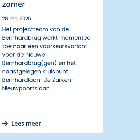
zomer
28 mei 2026
Het projectteam van de
Bernhardbrug werkt momenteel
toe naar een voorkeursvariant
voor de nieuwe
Bernhardbrug(gen) en het
naastgelegen kruispunt
Bernhardlaan–De Zarken–
Nieuwpoortslaan.
Broek in Waterland maakbaar, haalbaar én ko
over Presentatie voorkeursvaria
Lees meer