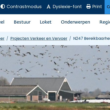
Contrastmodus
Dyslexie-font
Print
C
el
Bestuur
Loket
Onderwerpen
Regi
oer
Projecten Verkeer en Vervoer
N247 Bereikbaarhe