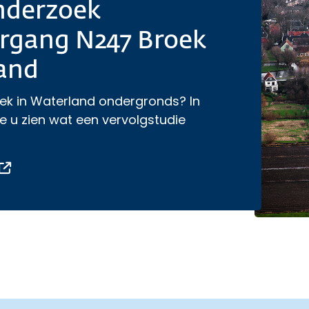
nderzoek
rgang N247 Broek
and
oek in Waterland ondergronds? In
e u zien wat een vervolgstudie
over Vervolgonderzoek onderdoorgang N247 Broek
Opent een externe link