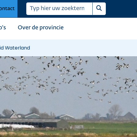
ontact
Zoeken
o's
Over de provincie
id Waterland