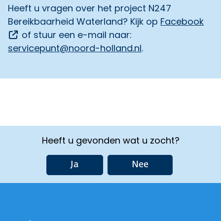
Heeft u vragen over het project N247
Bereikbaarheid Waterland? Kijk op
Facebook
Opent een externe link
of stuur een e-mail naar:
servicepunt@noord-holland.nl
.
Heeft u gevonden wat u zocht?
Ja
Nee