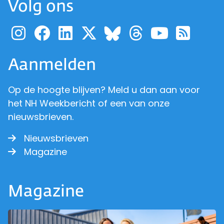
Volg ons
Ga naar de pagina van pr
Ga naar de pagina van
Ga naar de pagina 
Ga naar de pagi
Ga naar d
Ga naa
Ga 
Ga naar de p
Aanmelden
Op de hoogte blijven? Meld u dan aan voor
het NH Weekbericht of een van onze
nieuwsbrieven.
Nieuwsbrieven
Magazine
Magazine