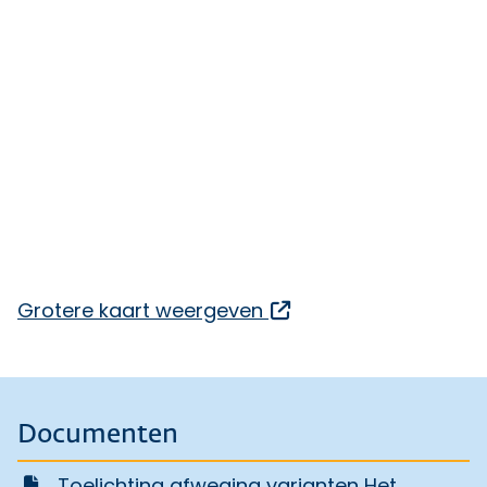
Opent een externe l
Grotere kaart weergeven
Documenten
Toelichting afweging varianten Het