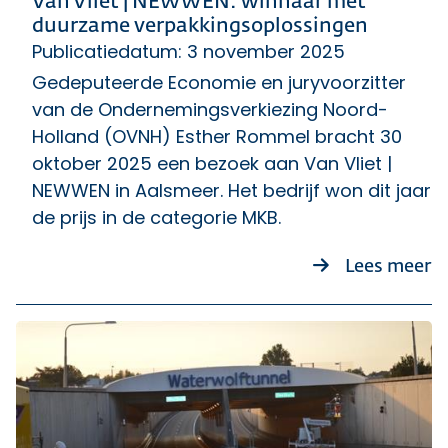
Van Vliet | NEWWEN: winnaar met
duurzame verpakkingsoplossingen
Publicatiedatum: 3 november 2025
Gedeputeerde Economie en juryvoorzitter
van de Ondernemingsverkiezing Noord-
Holland (OVNH) Esther Rommel bracht 30
oktober 2025 een bezoek aan Van Vliet |
NEWWEN in Aalsmeer. Het bedrijf won dit jaar
de prijs in de categorie MKB.
o
Lees meer