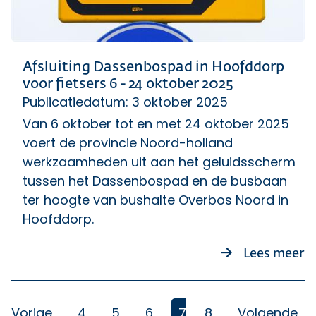
Afsluiting Dassenbospad in Hoofddorp
voor fietsers 6 - 24 oktober 2025
Publicatiedatum: 3 oktober 2025
Van 6 oktober tot en met 24 oktober 2025
voert de provincie Noord-holland
werkzaamheden uit aan het geluidsscherm
tussen het Dassenbospad en de busbaan
ter hoogte van bushalte Overbos Noord in
Hoofddorp.
ov
Lees meer
Vorige
4
5
6
7
8
Volgende