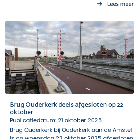
ov
Lees meer
Brug Ouderkerk deels afgesloten op 22
oktober
Publicatiedatum: 21 oktober 2025
Brug Ouderkerk bij Ouderkerk aan de Amstel
is op woensdag 22 oktober 2025 afgesloten