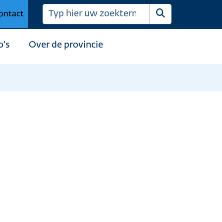
ontact
Zoeken
o's
Over de provincie