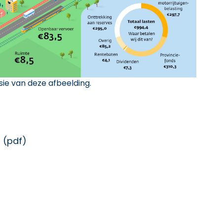
sie van deze afbeelding.
 (pdf)
 externe link