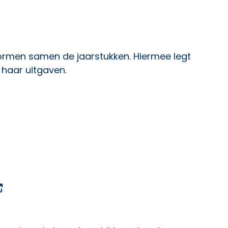
vormen samen de jaarstukken. Hiermee legt
 haar uitgaven.
en externe link
een externe link
Opent een externe link