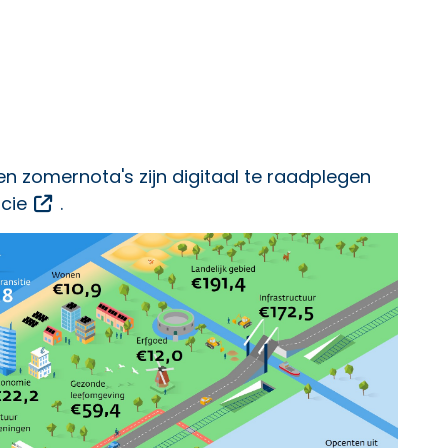
n zomernota's zijn digitaal te raadplegen
Opent een externe link
ncie
.