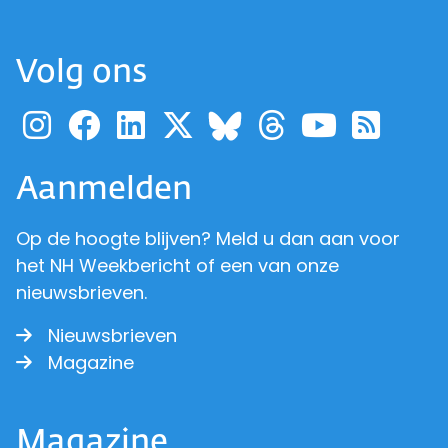
Volg ons
Ga naar de pagina van pr
Ga naar de pagina van
Ga naar de pagina 
Ga naar de pagi
Ga naar d
Ga naa
Ga 
Ga naar de p
Aanmelden
Op de hoogte blijven? Meld u dan aan voor
het NH Weekbericht of een van onze
nieuwsbrieven.
Nieuwsbrieven
Magazine
Magazine