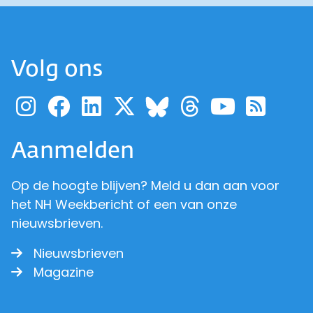
Volg ons
Ga naar de pagina van pr
Ga naar de pagina van
Ga naar de pagina 
Ga naar de pagi
Ga naar d
Ga naa
Ga 
Ga naar de p
Aanmelden
Op de hoogte blijven? Meld u dan aan voor
het NH Weekbericht of een van onze
nieuwsbrieven.
Nieuwsbrieven
Magazine