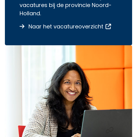
vacatures bij de provincie Noord-
Holland.
over Bekijk
Opent een
Naar het vacatureoverzicht