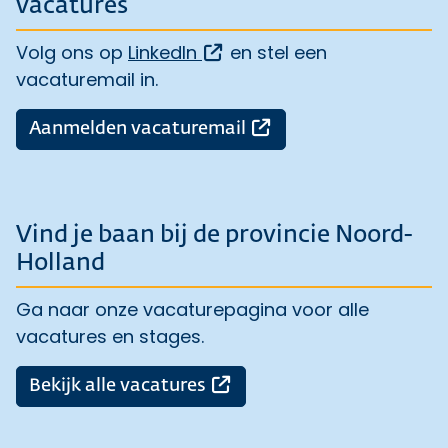
vacatures
Opent een externe link
Volg ons op
LinkedIn
en stel een
vacaturemail in.
Opent een externe l
Aanmelden vacaturemail
Vind je baan bij de provincie Noord-
Holland
Ga naar onze vacaturepagina voor alle
vacatures en stages.
Opent een externe link
Bekijk alle vacatures