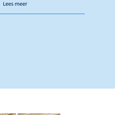
over N241 Heerhugowaard en Opmee
Lees meer
-24 augustus 2026
2026] Storing Leimuiderbrug 4 augustus 2026