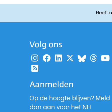
Heeft 
Volg ons
Ga naar de pagina
Ga naar de pag
Ga naar de p
Ga naar d
Ga 
Ga naa
Ga naar de RSS-fe
Aanmelden
Op de hoogte blijven? Meld
dan aan voor het NH