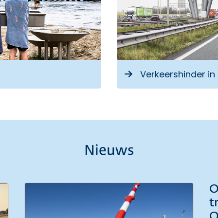
 externe link
Verkeershinder in
Nieuws
O
t
O