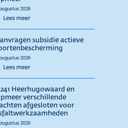
augustus 2026
over Ontmoeting, innovatie en tr
Lees meer
anvragen subsidie actieve
oortenbescherming
augustus 2026
over Aanvragen subsidie actieve s
Lees meer
241 Heerhugowaard en
pmeer verschillende
achten afgesloten voor
sfaltwerkzaamheden
augustus 2026