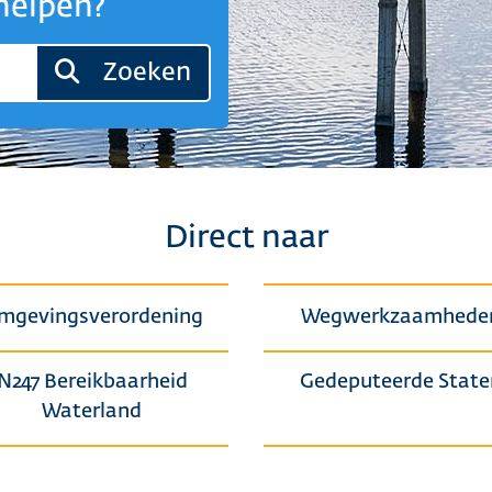
helpen?
Zoeken
Direct naar
mgevingsverordening
Wegwerkzaamhede
N247 Bereikbaarheid
Gedeputeerde State
Waterland