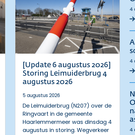
4 
A
s
4 
[Update 6 augustus 2026]
Storing Leimuiderbrug 4
augustus 2026
N
5 augustus 2026
O
De Leimuiderbrug (N207) over de
n
Ringvaart in de gemeente
a
Haarlemmermeer was dinsdag 4
augustus in storing. Wegverkeer
4 