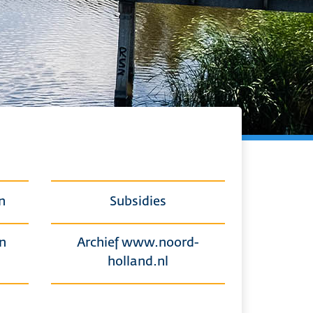
n
Subsidies
n
Archief www.noord-
holland.nl