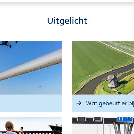
Uitgelicht
externe link
Wat gebeurt er bi