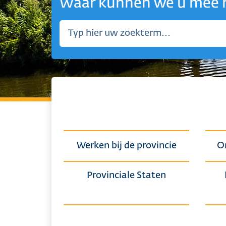
Waar kunnen we u mee 
Home
Werken bij de provincie
O
Provinciale Staten