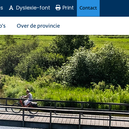
s
Dyslexie-font
Print
Contact
o's
Over de provincie