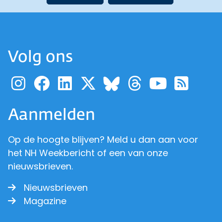
Volg ons
Ga naar de pagina van pr
Ga naar de pagina van
Ga naar de pagina 
Ga naar de pagi
Ga naar d
Ga naa
Ga 
Ga naar de p
Aanmelden
Op de hoogte blijven? Meld u dan aan voor
het NH Weekbericht of een van onze
nieuwsbrieven.
Nieuwsbrieven
Magazine