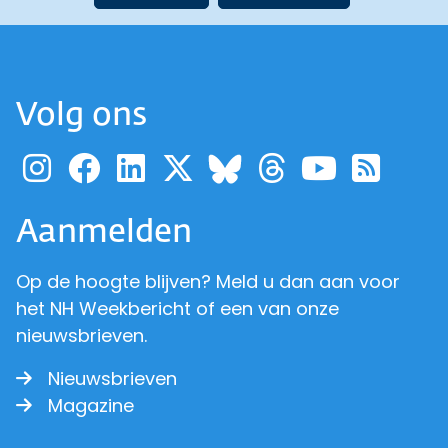
Volg ons
Ga naar de pagina van pr
Ga naar de pagina van
Ga naar de pagina 
Ga naar de pagi
Ga naar d
Ga naa
Ga 
Ga naar de p
Aanmelden
Op de hoogte blijven? Meld u dan aan voor
het NH Weekbericht of een van onze
nieuwsbrieven.
Nieuwsbrieven
Magazine