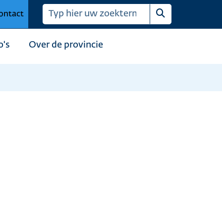
ontact
Zoeken
o's
Over de provincie