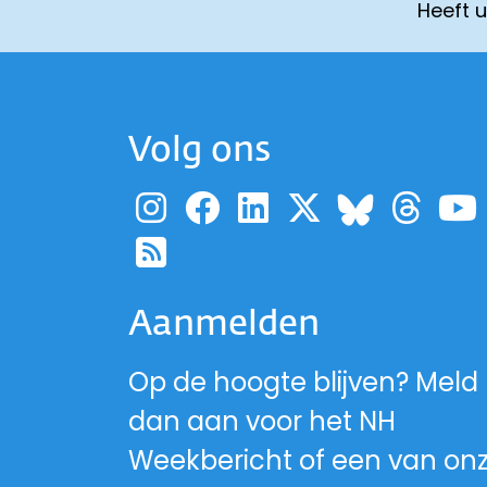
Heeft 
Volg ons
Ga naar de pagina
Ga naar de pag
Ga naar de p
Ga naar d
Ga 
Ga naa
Ga naar de RSS-fe
Aanmelden
Op de hoogte blijven? Meld
dan aan voor het NH
Weekbericht of een van on