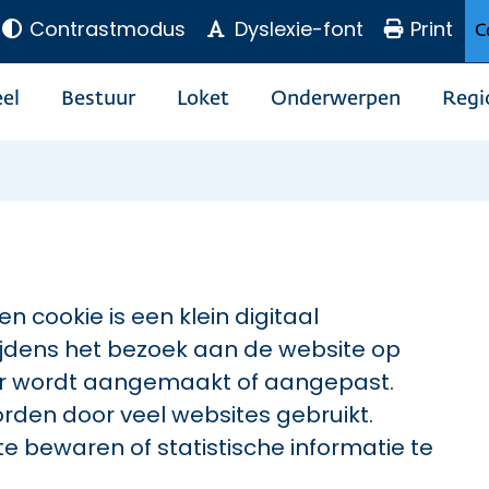
Contrastmodus
Dyslexie-font
Print
C
el
Bestuur
Loket
Onderwerpen
Regi
n cookie is een klein digitaal
jdens het bezoek aan de website op
er wordt aangemaakt of aangepast.
worden door veel websites gebruikt.
e bewaren of statistische informatie te