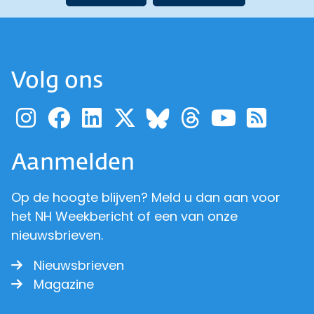
Volg ons
Ga naar de pagina van pr
Ga naar de pagina van
Ga naar de pagina 
Ga naar de pagi
Ga naar d
Ga naa
Ga 
Ga naar de p
Aanmelden
Op de hoogte blijven? Meld u dan aan voor
het NH Weekbericht of een van onze
nieuwsbrieven.
Nieuwsbrieven
Magazine