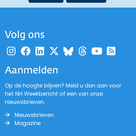
Volg ons
Ga naar de pagina van pr
Ga naar de pagina van
Ga naar de pagina 
Ga naar de pagi
Ga naar d
Ga naa
Ga 
Ga naar de p
Aanmelden
Op de hoogte blijven? Meld u dan aan voor
het NH Weekbericht of een van onze
nieuwsbrieven.
Nieuwsbrieven
Magazine