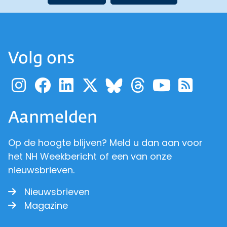
Volg ons
Ga naar de pagina van pr
Ga naar de pagina van
Ga naar de pagina 
Ga naar de pagi
Ga naar d
Ga naa
Ga 
Ga naar de p
Aanmelden
Op de hoogte blijven? Meld u dan aan voor
het NH Weekbericht of een van onze
nieuwsbrieven.
Nieuwsbrieven
Magazine