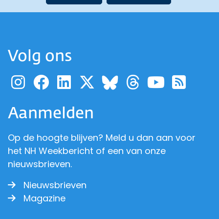
Volg ons
Ga naar de pagina van pr
Ga naar de pagina van
Ga naar de pagina 
Ga naar de pagi
Ga naar d
Ga naa
Ga 
Ga naar de p
Aanmelden
Op de hoogte blijven? Meld u dan aan voor
het NH Weekbericht of een van onze
nieuwsbrieven.
Nieuwsbrieven
Magazine