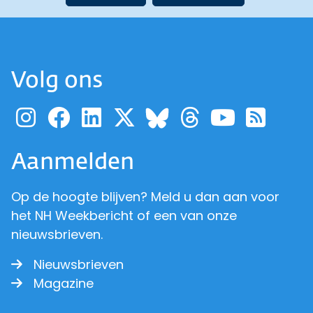
Volg ons
Ga naar de pagina van pr
Ga naar de pagina van
Ga naar de pagina 
Ga naar de pagi
Ga naar d
Ga naa
Ga 
Ga naar de p
Aanmelden
Op de hoogte blijven? Meld u dan aan voor
het NH Weekbericht of een van onze
nieuwsbrieven.
Nieuwsbrieven
Magazine