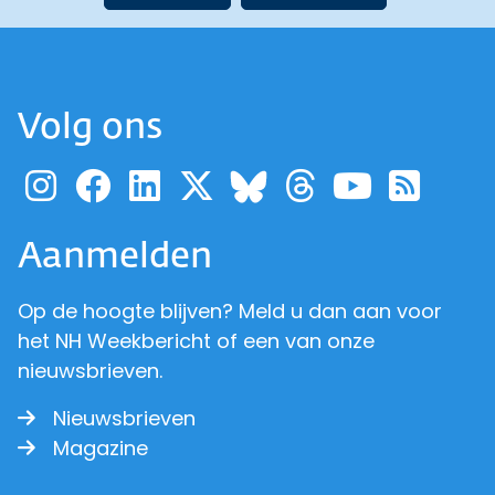
Volg ons
Ga naar de pagina van pr
Ga naar de pagina van
Ga naar de pagina 
Ga naar de pagi
Ga naar d
Ga naa
Ga 
Ga naar de p
Aanmelden
Op de hoogte blijven? Meld u dan aan voor
het NH Weekbericht of een van onze
nieuwsbrieven.
Nieuwsbrieven
Magazine