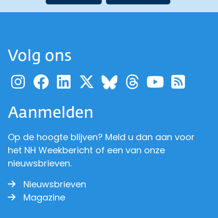
Volg ons
Ga naar de pagina van pr
Ga naar de pagina van
Ga naar de pagina 
Ga naar de pagi
Ga naar d
Ga naa
Ga 
Ga naar de p
Aanmelden
Op de hoogte blijven? Meld u dan aan voor
het NH Weekbericht of een van onze
nieuwsbrieven.
Nieuwsbrieven
Magazine