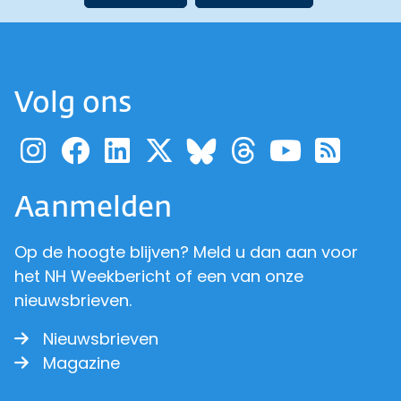
Volg ons
Ga naar de pagina van pr
Ga naar de pagina van
Ga naar de pagina 
Ga naar de pagi
Ga naar d
Ga naa
Ga 
Ga naar de p
Aanmelden
Op de hoogte blijven? Meld u dan aan voor
het NH Weekbericht of een van onze
nieuwsbrieven.
Nieuwsbrieven
Magazine