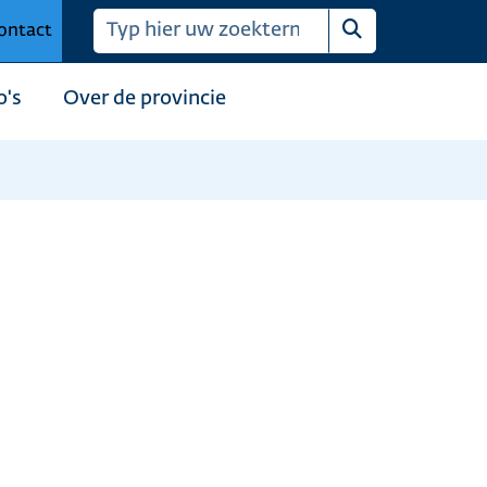
ontact
Zoeken
o's
Over de provincie