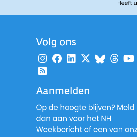
Heeft 
Volg ons
Ga naar de pagina
Ga naar de pag
Ga naar de p
Ga naar d
Ga 
Ga naa
Ga naar de RSS-fe
Aanmelden
Op de hoogte blijven? Meld
dan aan voor het NH
Weekbericht of een van on