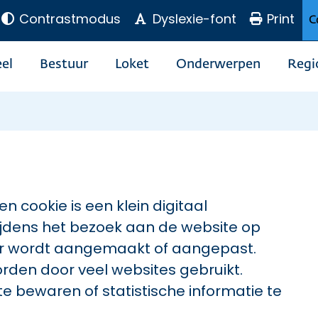
Contrastmodus
Dyslexie-font
Print
C
el
Bestuur
Loket
Onderwerpen
Regi
n cookie is een klein digitaal
jdens het bezoek aan de website op
er wordt aangemaakt of aangepast.
worden door veel websites gebruikt.
e bewaren of statistische informatie te