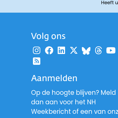
Heeft 
Volg ons
Ga naar de pagina
Ga naar de pag
Ga naar de p
Ga naar d
Ga 
Ga naa
Ga naar de RSS-fe
Aanmelden
Op de hoogte blijven? Meld
dan aan voor het NH
Weekbericht of een van on