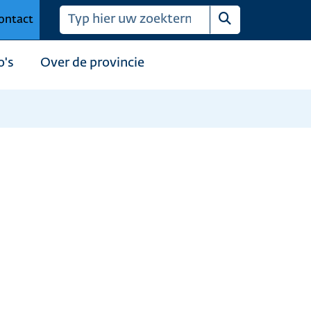
ontact
Zoeken
o's
Over de provincie