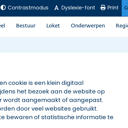
Contrastmodus
Dyslexie-font
Print
C
el
Bestuur
Loket
Onderwerpen
Regi
n cookie is een klein digitaal
jdens het bezoek aan de website op
er wordt aangemaakt of aangepast.
worden door veel websites gebruikt.
e bewaren of statistische informatie te