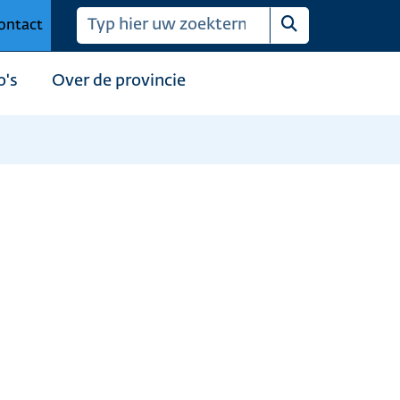
ontact
Zoeken
o's
Over de provincie