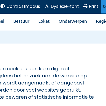
Contrastmodus
Dyslexie-font
Print
C
el
Bestuur
Loket
Onderwerpen
Regi
n cookie is een klein digitaal
jdens het bezoek aan de website op
er wordt aangemaakt of aangepast.
worden door veel websites gebruikt.
e bewaren of statistische informatie te