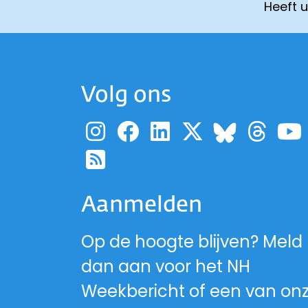
Heeft 
Volg ons
Ga naar de pagina
Ga naar de pag
Ga naar de p
Ga naar d
Ga 
Ga naa
Ga naar de RSS-fe
Aanmelden
Op de hoogte blijven? Meld
dan aan voor het NH
Weekbericht of een van on