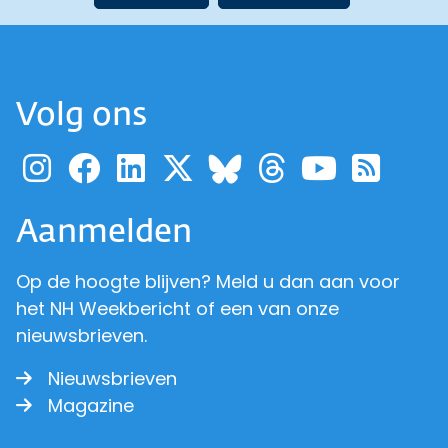
Volg ons
Ga naar de pagina van pr
Ga naar de pagina van
Ga naar de pagina 
Ga naar de pagi
Ga naar d
Ga naa
Ga 
Ga naar de p
Aanmelden
Op de hoogte blijven? Meld u dan aan voor
het NH Weekbericht of een van onze
nieuwsbrieven.
Nieuwsbrieven
Magazine