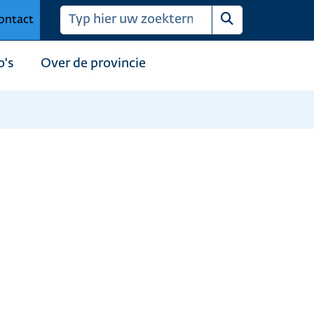
ontact
Zoeken
o's
Over de provincie