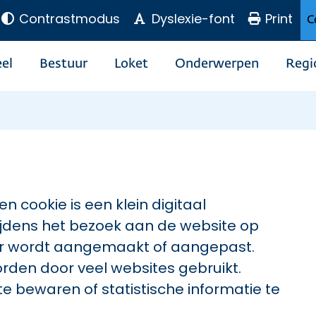
Contrastmodus
Dyslexie-font
Print
C
el
Bestuur
Loket
Onderwerpen
Regi
n cookie is een klein digitaal
jdens het bezoek aan de website op
er wordt aangemaakt of aangepast.
worden door veel websites gebruikt.
e bewaren of statistische informatie te