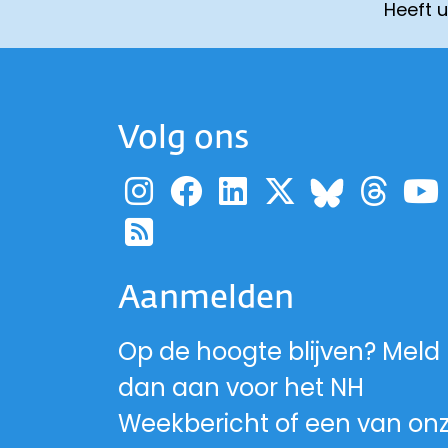
Heeft 
Volg ons
Ga naar de pagina
Ga naar de pag
Ga naar de p
Ga naar d
Ga 
Ga naa
Ga naar de RSS-fe
Aanmelden
Op de hoogte blijven? Meld
dan aan voor het NH
Weekbericht of een van on