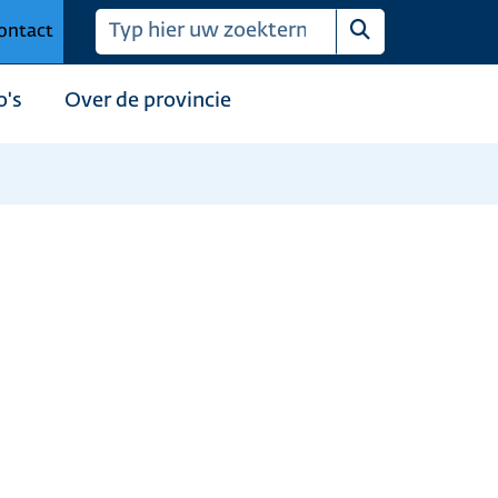
ontact
Zoeken
o's
Over de provincie