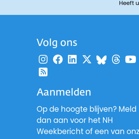
Heeft 
Volg ons
Ga naar de pagina
Ga naar de pag
Ga naar de p
Ga naar d
Ga 
Ga naa
Ga naar de RSS-fe
Aanmelden
Op de hoogte blijven? Meld
dan aan voor het NH
Weekbericht of een van on