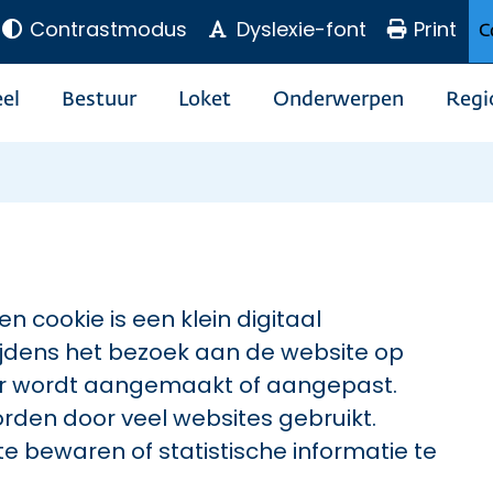
Contrastmodus
Dyslexie-font
Print
C
el
Bestuur
Loket
Onderwerpen
Regi
n cookie is een klein digitaal
jdens het bezoek aan de website op
er wordt aangemaakt of aangepast.
worden door veel websites gebruikt.
e bewaren of statistische informatie te