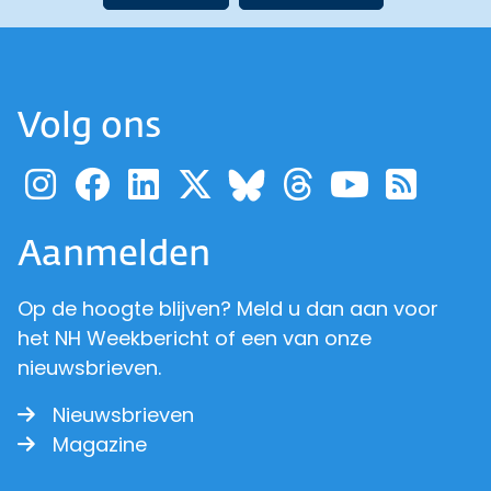
Volg ons
Ga naar de pagina van pr
Ga naar de pagina van
Ga naar de pagina 
Ga naar de pagi
Ga naar d
Ga naa
Ga 
Ga naar de p
Aanmelden
Op de hoogte blijven? Meld u dan aan voor
het NH Weekbericht of een van onze
nieuwsbrieven.
Nieuwsbrieven
Magazine