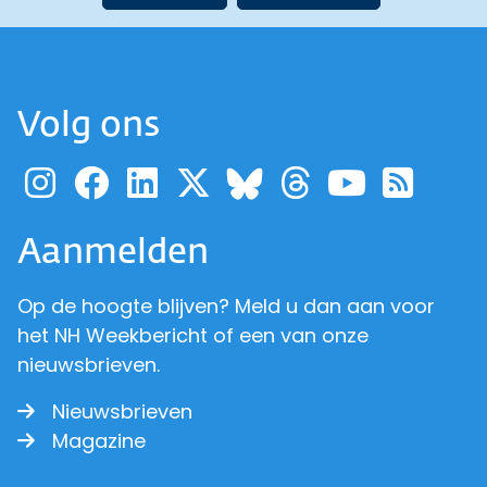
Volg ons
Ga naar de pagina van pr
Ga naar de pagina van
Ga naar de pagina 
Ga naar de pagi
Ga naar d
Ga naa
Ga 
Ga naar de p
Aanmelden
Op de hoogte blijven? Meld u dan aan voor
het NH Weekbericht of een van onze
nieuwsbrieven.
Nieuwsbrieven
Magazine