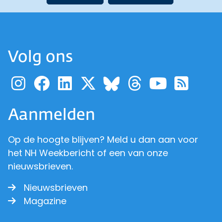
Volg ons
Ga naar de pagina van pr
Ga naar de pagina van
Ga naar de pagina 
Ga naar de pagi
Ga naar d
Ga naa
Ga 
Ga naar de p
Aanmelden
Op de hoogte blijven? Meld u dan aan voor
het NH Weekbericht of een van onze
nieuwsbrieven.
Nieuwsbrieven
Magazine