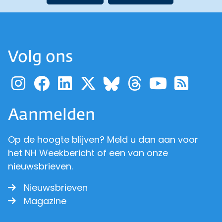
Volg ons
Ga naar de pagina van pr
Ga naar de pagina van
Ga naar de pagina 
Ga naar de pagi
Ga naar d
Ga naa
Ga 
Ga naar de p
Aanmelden
Op de hoogte blijven? Meld u dan aan voor
het NH Weekbericht of een van onze
nieuwsbrieven.
Nieuwsbrieven
Magazine