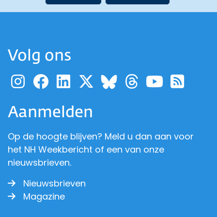
Volg ons
Ga naar de pagina van pr
Ga naar de pagina van
Ga naar de pagina 
Ga naar de pagi
Ga naar d
Ga naa
Ga 
Ga naar de p
Aanmelden
Op de hoogte blijven? Meld u dan aan voor
het NH Weekbericht of een van onze
nieuwsbrieven.
Nieuwsbrieven
Magazine