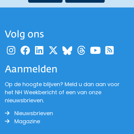
Volg ons
Ga naar de pagina van pr
Ga naar de pagina van
Ga naar de pagina 
Ga naar de pagi
Ga naar d
Ga naa
Ga 
Ga naar de p
Aanmelden
Op de hoogte blijven? Meld u dan aan voor
het NH Weekbericht of een van onze
nieuwsbrieven.
Nieuwsbrieven
Magazine