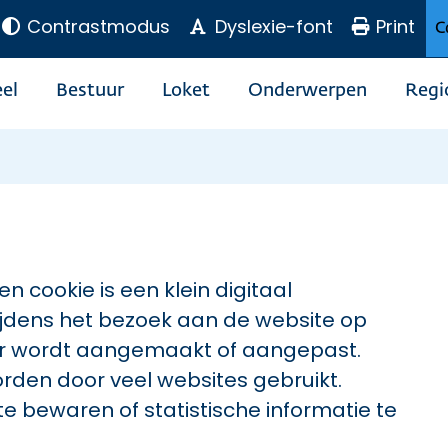
Contrastmodus
Dyslexie-font
Print
C
el
Bestuur
Loket
Onderwerpen
Regi
n cookie is een klein digitaal
jdens het bezoek aan de website op
er wordt aangemaakt of aangepast.
worden door veel websites gebruikt.
e bewaren of statistische informatie te