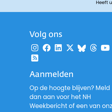
Heeft 
Volg ons
Ga naar de pagina
Ga naar de pag
Ga naar de p
Ga naar d
Ga 
Ga naa
Ga naar de RSS-fe
Aanmelden
Op de hoogte blijven? Meld
dan aan voor het NH
Weekbericht of een van on