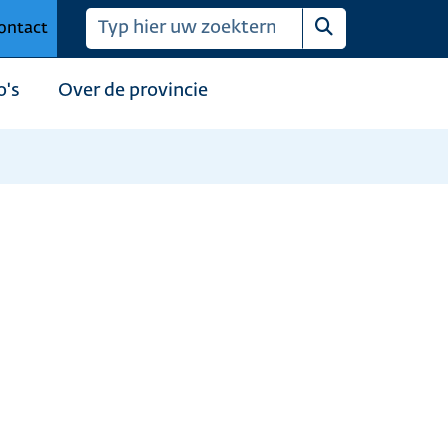
ontact
Zoeken
o's
Over de provincie