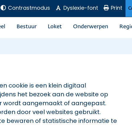
Contrastmodus
Dyslexie-font
Print
C
el
Bestuur
Loket
Onderwerpen
Regi
n cookie is een klein digitaal
jdens het bezoek aan de website op
er wordt aangemaakt of aangepast.
worden door veel websites gebruikt.
e bewaren of statistische informatie te