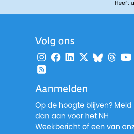
Heeft 
Volg ons
Ga naar de pagina
Ga naar de pag
Ga naar de p
Ga naar d
Ga 
Ga naa
Ga naar de RSS-fe
Aanmelden
Op de hoogte blijven? Meld
dan aan voor het NH
Weekbericht of een van on