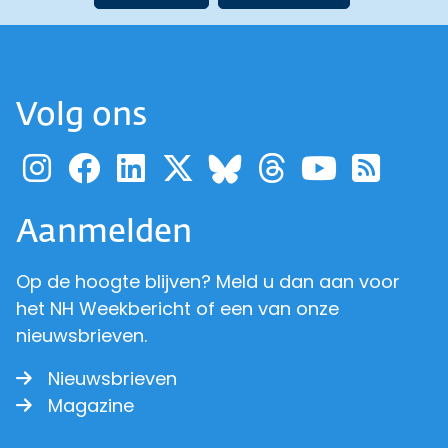
Volg ons
Ga naar de pagina van pr
Ga naar de pagina van
Ga naar de pagina 
Ga naar de pagi
Ga naar d
Ga naa
Ga 
Ga naar de p
Aanmelden
Op de hoogte blijven? Meld u dan aan voor
het NH Weekbericht of een van onze
nieuwsbrieven.
Nieuwsbrieven
Magazine