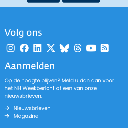
Volg ons
Ga naar de pagina van pr
Ga naar de pagina van
Ga naar de pagina 
Ga naar de pagi
Ga naar d
Ga naa
Ga 
Ga naar de p
Aanmelden
Op de hoogte blijven? Meld u dan aan voor
het NH Weekbericht of een van onze
nieuwsbrieven.
Nieuwsbrieven
Magazine