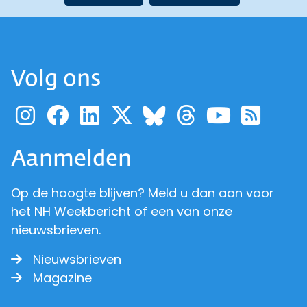
Volg ons
Ga naar de pagina van pr
Ga naar de pagina van
Ga naar de pagina 
Ga naar de pagi
Ga naar d
Ga naa
Ga 
Ga naar de p
Aanmelden
Op de hoogte blijven? Meld u dan aan voor
het NH Weekbericht of een van onze
nieuwsbrieven.
Nieuwsbrieven
Magazine