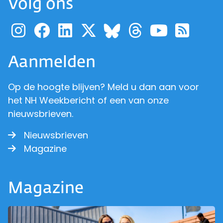
Volg ons
Ga naar de pagina van pr
Ga naar de pagina van
Ga naar de pagina 
Ga naar de pagi
Ga naar d
Ga naa
Ga 
Ga naar de p
Aanmelden
Op de hoogte blijven? Meld u dan aan voor
het NH Weekbericht of een van onze
nieuwsbrieven.
Nieuwsbrieven
Magazine
Magazine