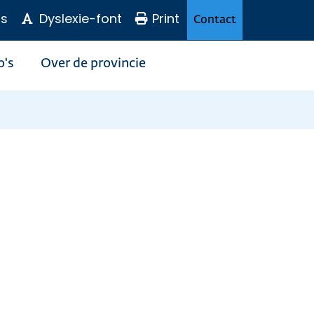
s
Dyslexie-font
Print
Contact
o's
Over de provincie