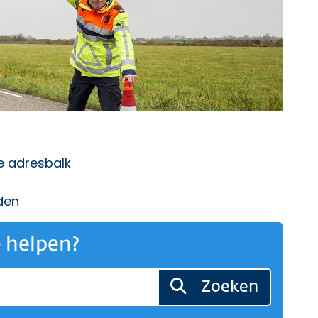
de adresbalk
den
 helpen?
Zoeken