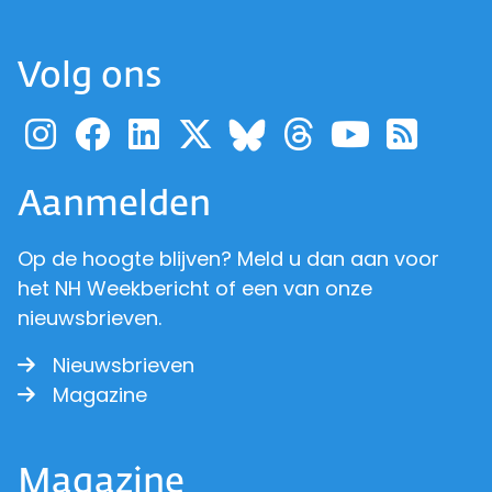
Volg ons
Ga naar de pagina van pr
Ga naar de pagina van
Ga naar de pagina 
Ga naar de pagi
Ga naar d
Ga naa
Ga 
Ga naar de p
Aanmelden
Op de hoogte blijven? Meld u dan aan voor
het NH Weekbericht of een van onze
nieuwsbrieven.
Nieuwsbrieven
Magazine
Magazine