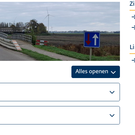
Z
L
Alles openen