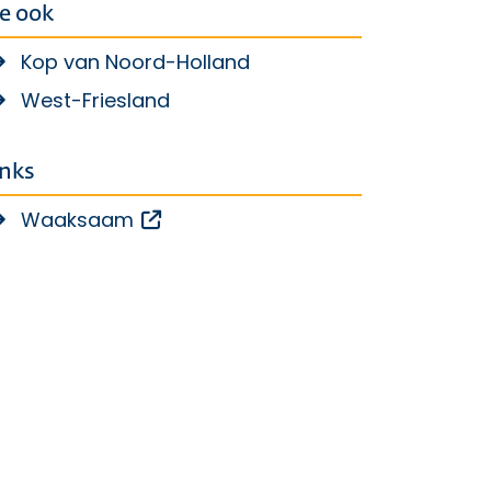
ie ook
Kop van Noord-Holland
West-Friesland
inks
Opent een externe link
Waaksaam