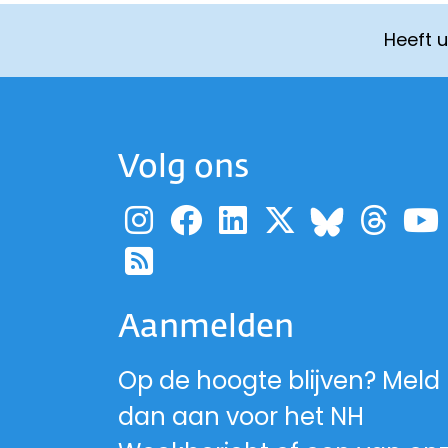
Heeft 
Volg ons
Ga naar de pagina
Ga naar de pag
Ga naar de p
Ga naar d
Ga 
Ga naa
Ga naar de RSS-fe
Aanmelden
Op de hoogte blijven? Meld
dan aan voor het NH