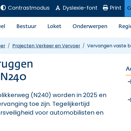
Contrastmodus
Dyslexie-font
Print
C
el
Bestuur
Loket
Onderwerpen
Regi
oer
Projecten Verkeer en Vervoer
Vervangen vaste 
ruggen
A
 N240
likkerweg (N240) worden in 2025 en
anging toe zijn. Tegelijkertijd
rsveiligheid voor automobilisten en