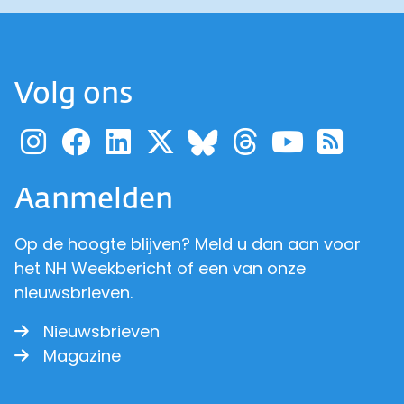
Volg ons
Ga naar de pagina van pr
Ga naar de pagina van
Ga naar de pagina 
Ga naar de pagi
Ga naar d
Ga naa
Ga 
Ga naar de p
Aanmelden
Op de hoogte blijven? Meld u dan aan voor
het NH Weekbericht of een van onze
nieuwsbrieven.
Nieuwsbrieven
Magazine