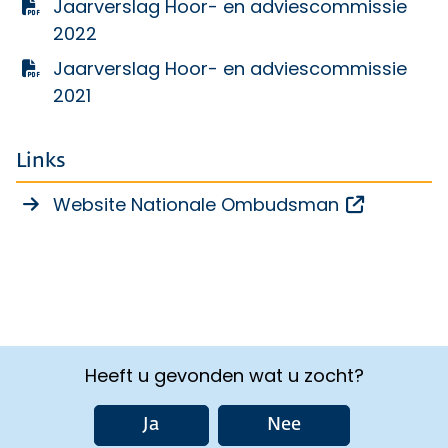
Jaarverslag Hoor- en adviescommissie
2022
Jaarverslag Hoor- en adviescommissie
2021
Links
Opent een
Website Nationale Ombudsman
Heeft u gevonden wat u zocht?
Ja
Nee