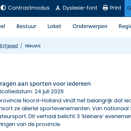
Contrastmodus
Dyslexie-font
Print
C
el
Bestuur
Loket
Onderwerpen
Regi
 Erfgoed
Nieuws
dragen aan sporten voor iedereen
icatiedatum: 24 juli 2026
rovincie Noord-Holland vindt het belangrijk dat 
sort ze allerlei sportevenementen. Van nationaal t
eursport. Dit verhaal belicht 3 ‘kleinere’ evenem
ingen van de provincie.