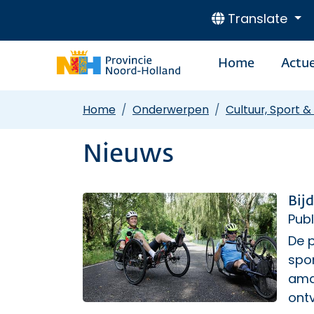
Translate
Home
Actue
Home
Onderwerpen
Cultuur, Sport &
Nieuws
Bij
Publ
De p
spon
amat
ontv