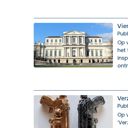
Vie
Publ
Op v
het 
ins
ont
Ver
Publ
Op v
‘Ver