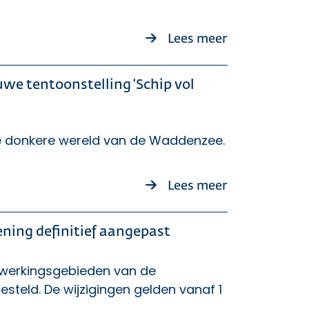
over Verzinse
Lees meer
we tentoonstelling ‘Schip vol
de donkere wereld van de Waddenzee.
over Duik in h
Lees meer
ing definitief aangepast
werkingsgebieden van de
steld. De wijzigingen gelden vanaf 1