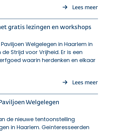
over Bijdrage
Lees meer
 met gratis lezingen en workshops
 Paviljoen Welgelegen in Haarlem in
e Strijd voor Vrijheid. Er is een
erfgoed waarin herdenken en elkaar
over Vier Dia 
Lees meer
 Paviljoen Welgelegen
 van de nieuwe tentoonstelling
elegen in Haarlem. Geïnteresseerden