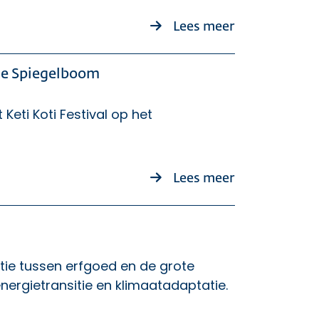
over Nieuwe s
Lees meer
 de Spiegelboom
Keti Koti Festival op het
over Provinci
Lees meer
atie tussen erfgoed en de grote
ergietransitie en klimaatadaptatie.