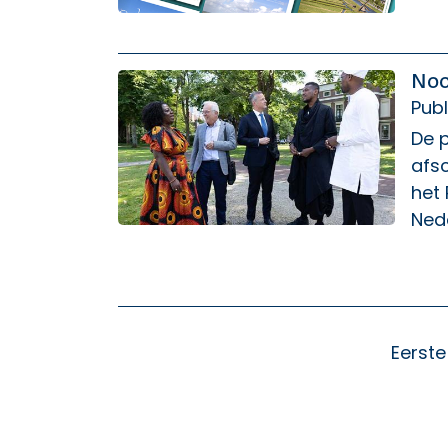
Noo
Publ
De p
afs
het 
Nede
Eerste