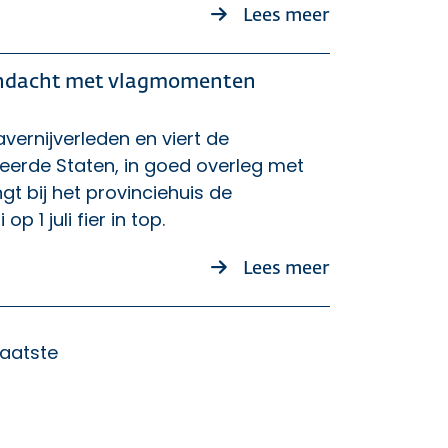
over De krach
Lees meer
aandacht met vlagmomenten
lavernijverleden en viert de
eerde Staten, in goed overleg met
gt bij het provinciehuis de
p 1 juli fier in top.
over Noord-Ho
Lees meer
Laatste