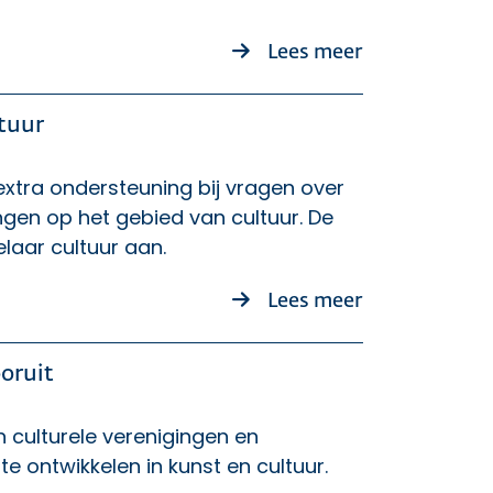
over Grenzen
Lees meer
tuur
extra ondersteuning bij vragen over
ngen op het gebied van cultuur. De
laar cultuur aan.
over Provinci
Lees meer
ooruit
n culturele verenigingen en
te ontwikkelen in kunst en cultuur.