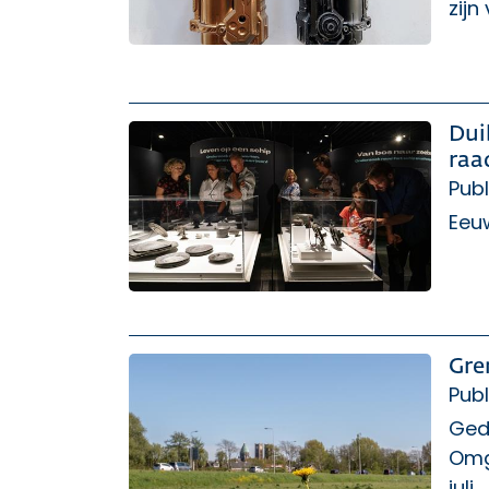
zijn
Dui
raad
Publ
Eeu
Gre
Publ
Ged
Omge
juli.