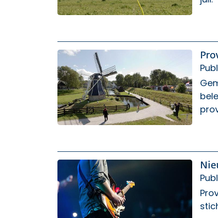
Pro
Publ
Geme
bele
prov
Nie
Publ
Prov
stic