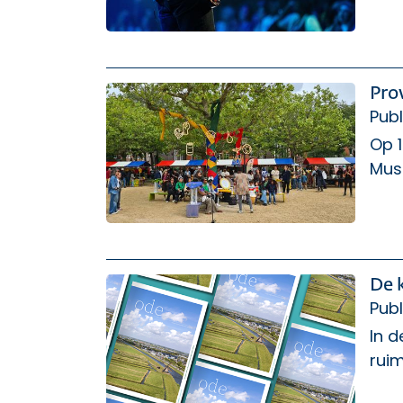
Pro
Publ
Op 1
Mus
De 
Publ
In d
ruim