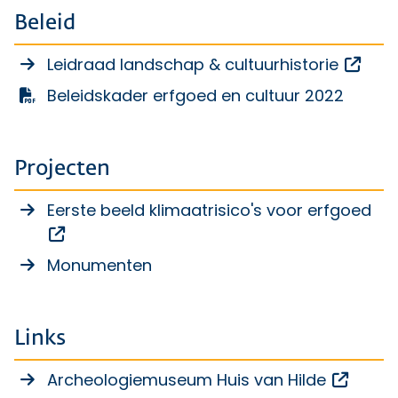
Beleid
Open
Leidraad landschap & cultuurhistorie
Beleidskader erfgoed en cultuur 2022
Projecten
Eerste beeld klimaatrisico's voor erfgoed
Opent een externe link
Monumenten
Links
Opent 
Archeologiemuseum Huis van Hilde