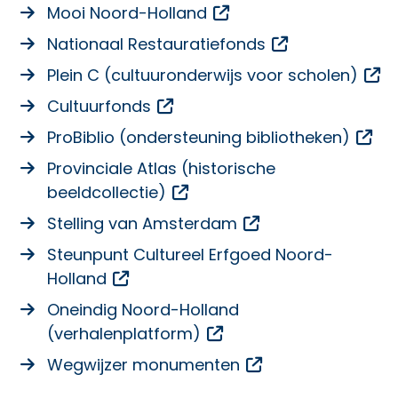
Opent een externe li
Mooi Noord-Holland
Opent een ext
Nationaal Restauratiefonds
Op
Plein C (cultuuronderwijs voor scholen)
Opent een externe link
Cultuurfonds
Ope
ProBiblio (ondersteuning bibliotheken)
Provinciale Atlas (historische
Opent een externe link
beeldcollectie)
Opent een externe
Stelling van Amsterdam
Steunpunt Cultureel Erfgoed Noord-
Opent een externe link
Holland
Oneindig Noord-Holland
Opent een externe lin
(verhalenplatform)
Opent een extern
Wegwijzer monumenten