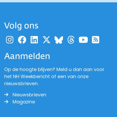
Volg ons
Ga naar de pagina van pr
Ga naar de pagina van
Ga naar de pagina 
Ga naar de pagi
Ga naar d
Ga naa
Ga 
Ga naar de p
Aanmelden
Op de hoogte blijven? Meld u dan aan voor
het NH Weekbericht of een van onze
nieuwsbrieven.
Nieuwsbrieven
Magazine