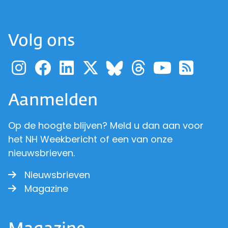
Volg ons
Ga naar de pagina van pr
Ga naar de pagina van
Ga naar de pagina 
Ga naar de pagi
Ga naar d
Ga naa
Ga 
Ga naar de p
Aanmelden
Op de hoogte blijven? Meld u dan aan voor
het NH Weekbericht of een van onze
nieuwsbrieven.
Nieuwsbrieven
Magazine