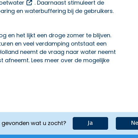
Opent een externe link
oetwater
. Daarnaast stimuleert de
ring en waterbuffering bij de gebruikers.
og en het lijkt een droge zomer te blijven.
turen en veel verdamping ontstaat een
-Holland neemt de vraag naar water neemt
ist afneemt.
Lees meer over de mogelijke
u gevonden wat u zocht?
Ja
Ne