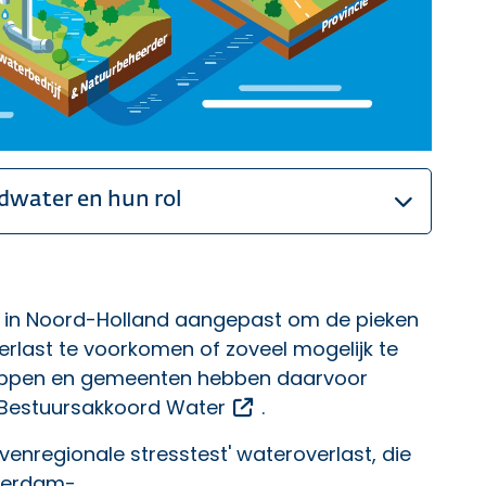
dwater en hun rol
m in Noord-Holland aangepast om de pieken
erlast te voorkomen of zoveel mogelijk te
chappen en gemeenten hebben daarvoor
Opent een externe link
 Bestuursakkoord Water
.
enregionale stresstest' wateroverlast, die
sterdam-