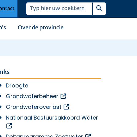
ontact
Zoeken
o's
Over de provincie
inks
Droogte
Opent een externe link
Grondwaterbeheer
Opent een externe link
Grondwateroverlast
Nationaal Bestuursakkoord Water
Opent een externe link
Opent een extern
Deltaprogramma Zoetwater