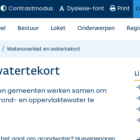
Contrastmodus
Dyslexie-font
Print
C
el
Bestuur
Loket
Onderwerpen
Regi
Wateroverlast en watertekort
watertekort
L
en en gemeenten werken samen om
grond- en oppervlaktewater te
s het gaat om grondwater? Huiseigenaren,