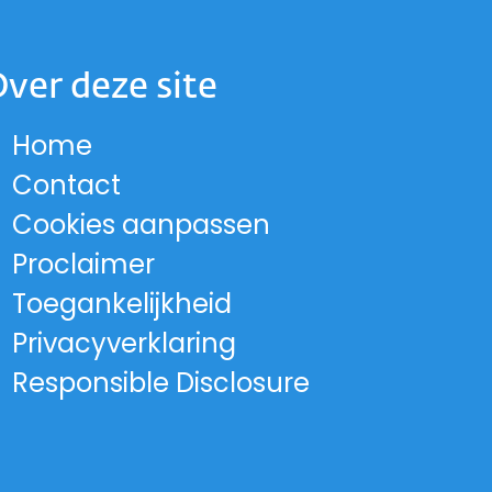
ver deze site
Home
 op Instagram
and op Facebook
lland op LinkedIn
-Holland op X
 Noord-Holland op Threads
cie Noord-Holland op YouTub
ord-Holland op Bluesky
Contact
rovincie Noord-Holland
Cookies aanpassen
Proclaimer
Toegankelijkheid
Privacyverklaring
Responsible Disclosure