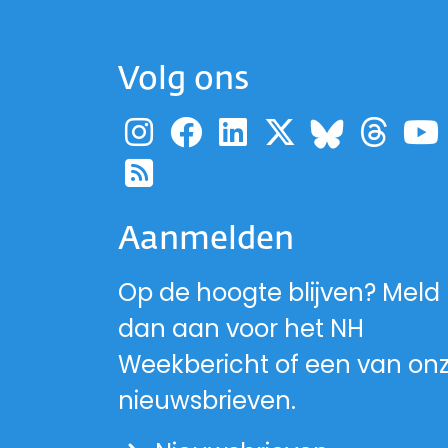
Volg ons
Ga naar de pagina
Ga naar de pag
Ga naar de p
Ga naar d
Ga 
Ga naa
Ga naar de RSS-fe
Aanmelden
Op de hoogte blijven? Meld
dan aan voor het NH
Weekbericht of een van on
nieuwsbrieven.