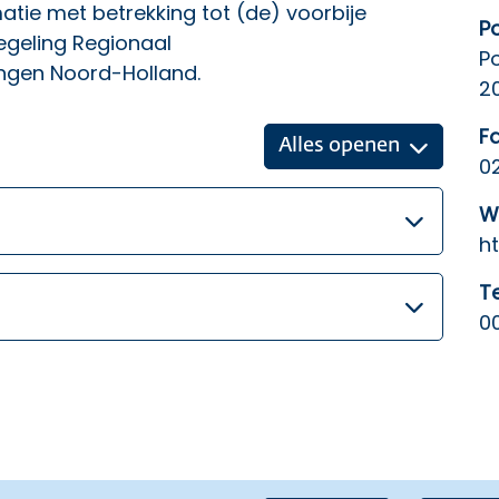
atie met betrekking tot (de) voorbije
P
egeling Regionaal
P
gen Noord-Holland.
2
F
Alles openen
0
W
h
T
0