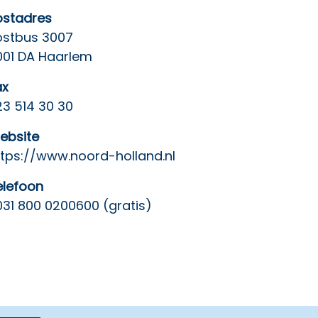
ostadres
ostbus 3007
001 DA Haarlem
ax
23 514 30 30
ebsite
ttps://www.noord-holland.nl
elefoon
031 800 0200600 (gratis)