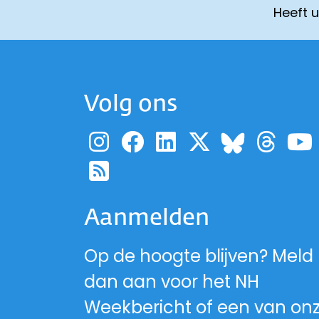
Heeft 
Volg ons
Ga naar de pagina
Ga naar de pag
Ga naar de p
Ga naar d
Ga 
Ga naa
Ga naar de RSS-fe
Aanmelden
Op de hoogte blijven? Meld
dan aan voor het NH
Weekbericht of een van on