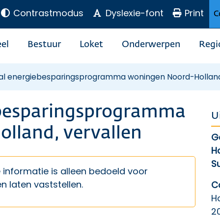
Contrastmodus
Dyslexie-font
Print
C
el
Bestuur
Loket
Onderwerpen
Regi
al energiebesparingsprogramma woningen Noord-Holland,
ebesparingsprogramma
U
lland, vervallen
G
H
S
e informatie is alleen bedoeld voor
 laten vaststellen.
C
H
2