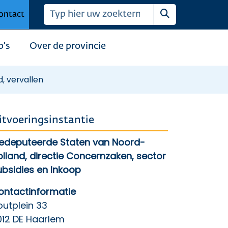
ontact
Zoeken
o's
Over de provincie
 vervallen
itvoeringsinstantie
edeputeerde Staten van Noord-
olland, directie Concernzaken, sector
ubsidies en Inkoop
ontactinformatie
outplein 33
012 DE Haarlem